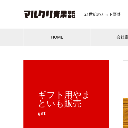
21世紀のカット野菜
HOME
会社
ギフト用やま
といも販売
gift